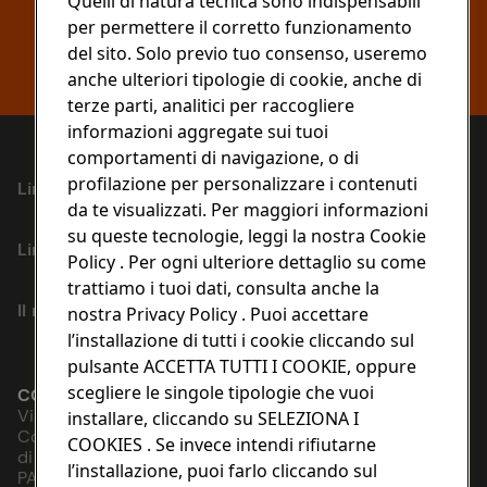
Quelli di natura tecnica sono indispensabili
Oppure copia il link
per permettere il corretto funzionamento
Copia link
del sito. Solo previo tuo consenso, useremo
anche ulteriori tipologie di cookie, anche di
terze parti, analitici per raccogliere
informazioni aggregate sui tuoi
comportamenti di navigazione, o di
profilazione per personalizzare i contenuti
Link
da te visualizzati. Per maggiori informazioni
su queste tecnologie, leggi la nostra Cookie
Link Utili
Policy . Per ogni ulteriore dettaglio su come
trattiamo i tuoi dati, consulta anche la
Il mondo Conad
nostra Privacy Policy . Puoi accettare
l’installazione di tutti i cookie cliccando sul
pulsante ACCETTA TUTTI I COOKIE, oppure
scegliere le singole tipologie che vuoi
CONAD SOCIETÀ COOPERATIVA
Via Michelino, 59 | 40127 BOLOGNA
installare, cliccando su SELEZIONA I
Codice Fiscale e Registro Imprese
COOKIES . Se invece intendi rifiutarne
di Bologna 00865960157
l’installazione, puoi farlo cliccando sul
PARTITA IVA 03320960374