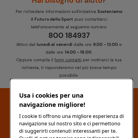
Hai bisogno di aiuto?
Per richiedere informazioni sull'iniziativa
Sosteniamo
il Futuro dello Sport
puoi contattarci
telefonicamente al seguente numero:
800 184937
Attivo dal
lunedì al venerdì
dalle ore
9.00 - 13.00
e
dalle ore
14.00 - 18.00
.
Oppure compila il
form contatti
per inoltrarci la tua
richiesta, ti risponderemo nel più breve tempo
possibile.
Usa i cookies per una
navigazione migliore!
Condividi l'iniziativa
I cookie ti offrono una migliore esperienza di
navigazione sul nostro sito e ci permettono
di suggerirti contenuti interessanti per te.