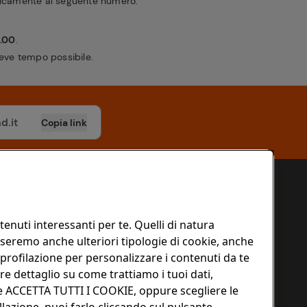
nicamente al seguente numero:
8.00
.
breve tempo possibile.
Copia link
Il mondo Conad
enuti interessanti per te. Quelli di natura
seremo anche ulteriori tipologie di cookie, anche
 Privacy
Conad.it
 profilazione per personalizzare i contenuti da te
ndizioni
Istituzionale
re dettaglio su come trattiamo i tuoi dati,
ante ACCETTA TUTTI I COOKIE, oppure scegliere le
ni Cookie