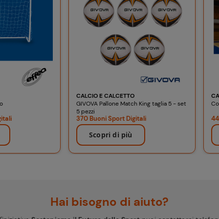
CALCIO E CALCETTO
CA
io
GIVOVA Pallone Match King taglia 5 - set
Co
5 pezzi
tali
370 Buoni Sport Digitali
44
Scopri di più
Hai bisogno di aiuto?