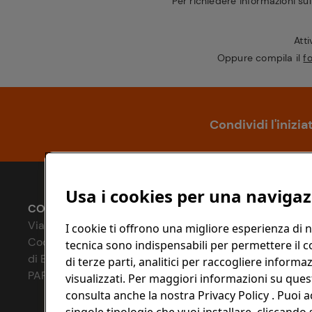
Per richiedere informazioni sull
Att
Oppure compila il
f
Condividi l'inizia
Usa i cookies per una navigaz
CONAD SOCIETÀ COOPERATIVA
Via Michelino, 59 | 40127 BOLOGNA
I cookie ti offrono una migliore esperienza di n
Codice Fiscale e Registro Imprese
tecnica sono indispensabili per permettere il 
di Bologna 00865960157
di terze parti, analitici per raccogliere infor
PARTITA IVA 03320960374
visualizzati. Per maggiori informazioni su quest
consulta anche la nostra Privacy Policy . Puoi a