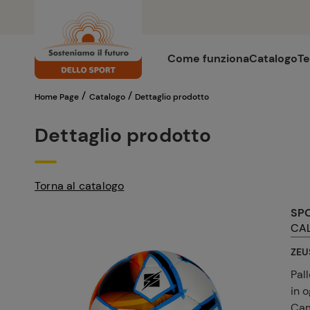
Come funziona
Catalogo
Te
/
/
Home Page
Catalogo
Dettaglio prodotto
Dettaglio prodotto
Torna al catalogo
SP
CA
ZEUS
Pal
in o
Cam