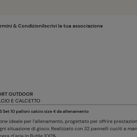
rmini & Condizioni
Iscrivi la tua associazione
ORT OUTDOOR
LCIO E CALCETTO
 Set 10 palloni calcio size 4 da allenamento
lone ideale per l’allenamento, progettato per offrire prestazion
gni situazione di gioco. Realizzato con 32 pannelli cuciti a man
era d`aria in Butile 100%.