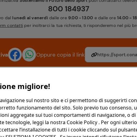
'iniziativa
Sosteniamo il Futuro dello Sport
puoi contattarci telefo
800 184937
ivo dal
lunedì al venerdì
dalle ore
9.00 - 13.00
e dalle ore
14.00 - 1
orm contatti
per inoltrarci la tua richiesta, ti risponderemo nel più 
tiva
Oppure copia il link
ione migliore!
Link
Link Utili
avigazione sul nostro sito e ci permettono di suggerirti cont
corretto funzionamento del sito. Solo previo tuo consenso, u
Faq
Informativa
mazioni aggregate sui tuoi comportamenti di navigazione, o di
Contatti
Termini&Co
e tecnologie, leggi la nostra Cookie Policy . Per ogni ulterio
ccettare l’installazione di tutti i cookie cliccando sul puls
Impostazio