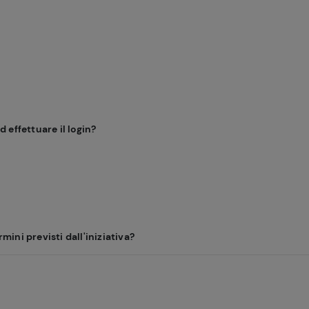
 effettuare il login?
rmini previsti dall'iniziativa?