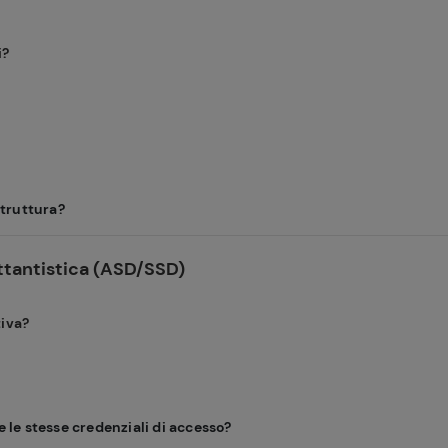
i?
struttura?
ettantistica (ASD/SSD)
tiva?
 le stesse credenziali di accesso?