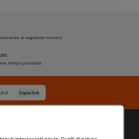
nicamente al seguente numero:
8.00
.
breve tempo possibile.
Copia link
Il mondo Conad