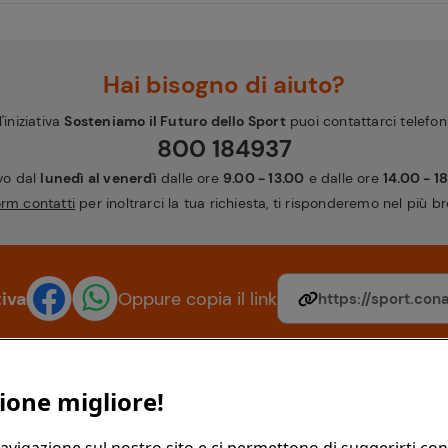
Hai bisogno di aiuto?
'iniziativa
Sosteniamo il Futuro dello Sport
puoi contattarci telefo
800 184937
ivo dal
lunedì al venerdì
dalle ore
9.00 - 13.00
e dalle ore
14.00 - 1
orm contatti
per inoltrarci la tua richiesta, ti risponderemo nel più 
tiva
Oppure copia il link
ione migliore!
Link
Link Utili