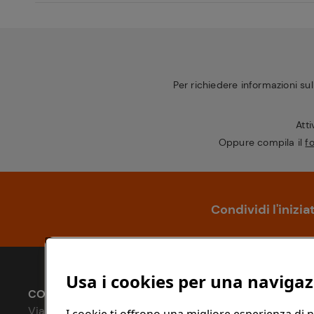
Per richiedere informazioni sull
Att
Oppure compila il
f
Condividi l'inizia
Usa i cookies per una navigaz
CONAD SOCIETÀ COOPERATIVA
Via Michelino, 59 | 40127 BOLOGNA